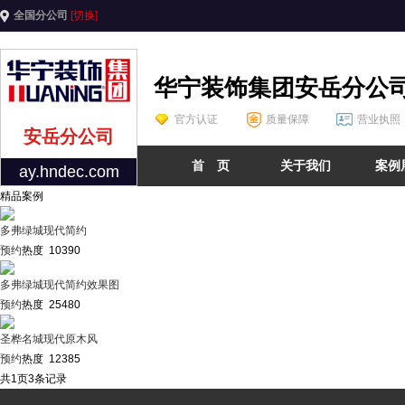
全国分公司
[切换]
华宁装饰集团安岳分公
官方认证
质量保障
营业执照
安岳分公司
首 页
关于我们
案例
ay.hndec.com
精品案例
多弗绿城现代简约
预约
热度 10390
多弗绿城现代简约效果图
预约
热度 25480
圣桦名城现代原木风
预约
热度 12385
共
1
页
3
条记录